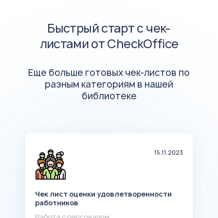
Быстрый старт с чек-
листами от CheckOffice
Еще больше готовых чек-листов по
разным категориям в нашей
библиотеке
19
15.11.2023
Чек лист оценки удовлетворенности
А
работников
л
Работа с персоналом
H