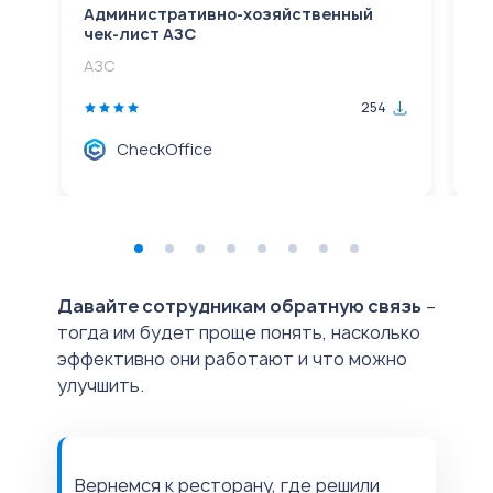
Административно-хозяйственный
А
чек-лист АЗС
ч
АЗС
М
254
CheckOffice
Давайте сотрудникам обратную связь
–
тогда им будет проще понять, насколько
эффективно они работают и что можно
улучшить.
Вернемся к ресторану, где решили